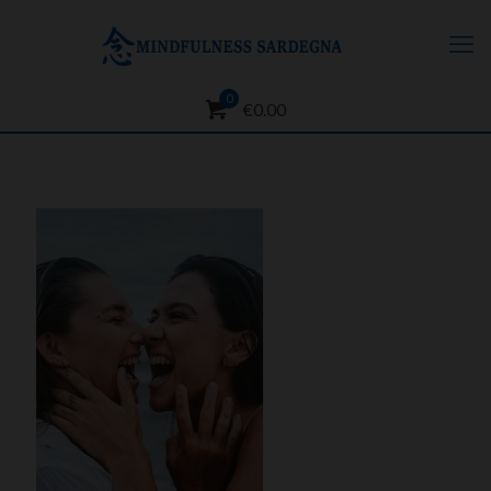
0
€0.00