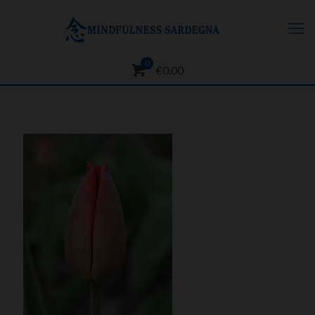
0
€0.00