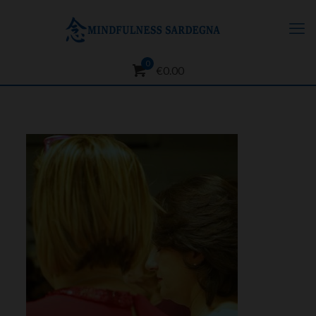
0
€0.00