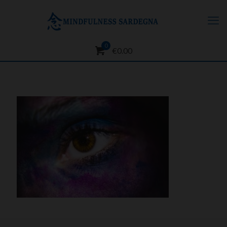
0
€0.00