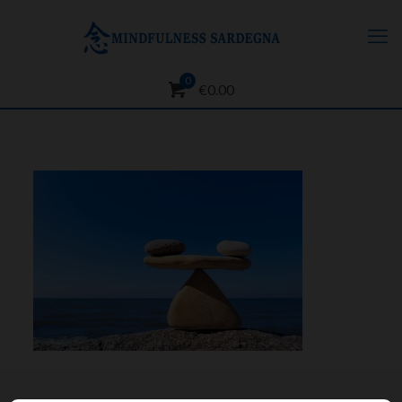
0
€0.00