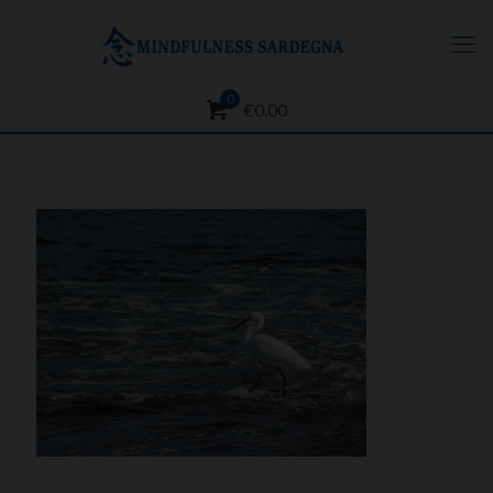
0
€0.00