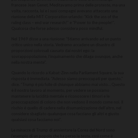
francese Jean Genet. Meditavamo prima delle proteste, ma una
volta, racconta, lui e i suoi compagni avevano attaccato una
riunione della MIT Corporation urlando: “Kick the ass of the
ruling class – end war research!” e “Power to the people!”.
Qualcosa che forse adesso considera poco mindful.
Nel 1969 disse a una riunione: “Stiamo arrivando ad un punto
critico unico nella storia. Vedremo accadere un disastro di
proporzioni colossali causato dai nostri ego: la
sovrappopolazione, l’inquinamento che dilaga ovunque, anche
nella nostra mente”.
Quando lo ricordo a Kabat-Zinn nella Parliament Square, la sua
risposta è immediata. “Adesso siamo preoccupati per questo,”
dice. “Trump è più folle di chiunque abbiamo mai visto… Questo
è il nostro lavoro al momento, per vedere se possiamo
mantenere la lucidità mentale e riconoscere i timori e le
preoccupazioni di coloro che non vedono il mondo come noi. Il
rischio è quello di cadere nella disumanizzazione dell’altro, nel
considere sbagliato qualunque cosa facciano gli altri e giusto
qualsiasi cosa facciamo noi”.
Le minacce di Trump di annientare la Corea del Nord sono
l’esempio di un popolo che ha perso la testa, così come è