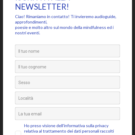
cresciuto nella parte alta di Manhattan, vicino alla Columbia
University dove suo padre ha lavorato come scienziato. È stato
difficile vivere in un quartiere come Washington Heights, scherza
dicendo che è “il meditatore più improbabile del mondo – un
ragazzo cresciuto nelle strade di New York”.
Iniziò a meditare mentre studiava biologia molecolare al MIT nel
1965, dopo che un discorso del buddhista Zen Philip Kapleau lo
affascinò completamente. Nel 1979, mentre era già sposato e
con dei figli e lavorava presso la Medical Schools dell’Università
del Massachusetts, ebbe una visione durante un ritiro di
meditazione nel bosco a 80 miglia ad ovest di Boston. “Ho visto
in un flash non solo qualcosa che poteva essere messo in atto,
ma anche le sue implicazioni nel lungo periodo”, racconta.
Kabat-Zinn immaginò un futuro con la mindfulness che si
diffondeva negli ospedali e nelle cliniche con migliaia di
praticanti che vivevano con il cuore questa pratica. “Poiché era
molto strano, non ho mai parlato di questa esperienza ad altri”,
dice. “Ma è stato così importante che ho deciso di portare
avanti con tutto il cuore questa visione come meglio potevo”.