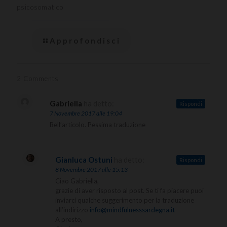
psicosomatico
Approfondisci
2 Comments
Gabriella
ha detto:
Rispondi
7 Novembre 2017 alle 19:04
Bell’articolo. Pessima traduzione
Gianluca Ostuni
ha detto:
Rispondi
8 Novembre 2017 alle 15:13
Ciao Gabriella,
grazie di aver risposto al post. Se ti fa piacere puoi
inviarci qualche suggerimento per la traduzione
all’indirizzo
info@mindfulnesssardegna.it
A presto,