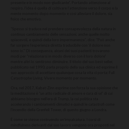
presente e in modo non-giudicante”. Portando attenzione al
respiro, l’idea è quella di coltivare l’attenzione verso il corpo e la
mente momento dopo momento e così alleviare il dolore, sia
fisico che emotivo.
“Spesso si traduce nel prendere consapevolezza della natura in
continuo cambiamento delle sensazioni, anche quelle molto
spiacevoli, e quindi della loro impermanenza”, dice. “Può anche
far sorgere l’esperienza diretta traducibile con ‘il dolore non
sono io’.” Di conseguenza, alcuni dei suoi pazienti trovarono
modi per “relazionarsi in modo diverso con il loro dolore”
mentre altri lo sentirono diminuire. Il titolo del suo best seller,
pubblicato nel 1990, parla proprio della sua clinica ed esprime il
suo approccio di accettare qualunque cosa la vita ci porta: Full
Catastrophe Living, Vivere momento per momento.
Ora, nel 2017, Kabat-Zinn esprime con forza la sua opinione che
la meditazione è “un atto radicale di amore e cura di sé” di cui
abbiamo bisogno nell’era di Trump, la cui politica sta
accelerando i cambiamenti climatici e quindi le catastrofi come
l’incendio della Grenfell Tower, di questo giugno a Londra.
È come se stesse costruendo un’impalcatura. I corsi di
mindfulness derivanti dal suo lavoro vengono ora proposti nel