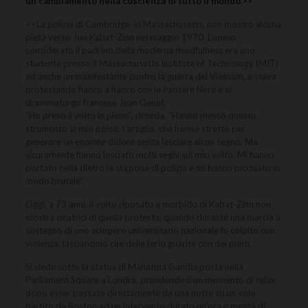
un cambiamento nella coscienza di tutto il mondo.>>
<<La polizia di Cambridge, in Massachusetts, non mostrò alcuna
pietà verso Jon Kabat-Zinn nel maggio 1970. L’uomo
considerato il padrino della moderna mindfulness era uno
studente presso il Massachusetts Institute of Technology (MIT)
ed anche un manifestante contro la guerra del Vietnam, e stava
protestando fianco a fianco con le Pantere Nere e al
drammaturgo francese Jean Genet.
“Ho preso il volto in pieno”, ricorda. “Hanno messo questo
strumento al mio polso, l’artiglio, che hanno stretto per
generare un enorme dolore senza lasciare alcun segno. Ma
sicuramente hanno lasciato molti segni sul mio volto. Mi hanno
portato nella dietro la stazione di polizia e mi hanno picchiato in
modo brutale”.
Oggi, a 73 anni, il volto riposato e morbido di Kabat-Zinn non
mostra cicatrici di quella protesta, quando durante una marcia a
sostegno di uno sciopero universitario nazionale fu colpito con
violenza, lasciandolo che delle feriti guarite con dei punti.
Si siede sotto la statua di Mahatma Gandhi posta nella
Parliament Square a Londra, prendendosi un momento di relax
dopo esser passato direttamente da una notte su un volo
partito da Boston ad un intervento durato un’ora e mezza di