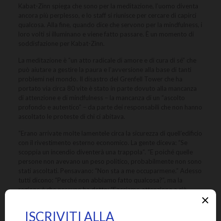
Kabat-Zinn spiega che sono per la meditazione, l’uomo diventa
ancora più perplesso, e lo staff si riunisce per cercare di capirci
qualcosa. Alla fine, quando dice che servono per la mindfulness, i
loro volti si illuminano e viene fatto passare. È un momento di
soddisfazione per Kabat-Zinn.
La meditazione è “un atto radicale di amore e di cura di sé” che
può aiutare a gestire la paura e l’avversione alla base di tanti
problemi nel mondo. Il disastro del Grenfell Tower che ha
portato via circa 80 vite è stato in parte dovuto alla mancanza
di attenzione e di mindfulness – la mancanza di un “ascolto
profondo e autentico” – da parte dei responsabili che non hanno
ascoltato le proteste di chi ci abitava.
“Erano arrivate molte lamentele circa la sicurezza di quell’edificio
con il rivestimento esterno economico. La gente diceva: “Se
scoppia un incendio diventerà una trappola”. “E poiché quelle
persone non avevano un peso politico, probabilmente non sono
stati ascoltati. Pensavano: “Non sta a me occuparmene.” Adesso
tutti dicono: “Perché non abbiamo fatto qualcosa?”, ma la
ragione è che nessuno ha detto: “Facciamo attenzione a ciò
potrebbe succedere”.
Kabat-Zinn è nato in una famiglia ebrea non praticante ed è