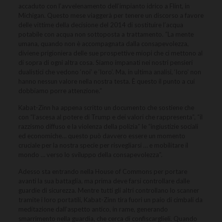
accaduto con l’avvelenamento dell’impianto idrico a Flint, in
Michigan. Questo mese viaggerà per tenere un discorso a favore
delle vittime della decisione del 2014 di sostituire l’acqua
potabile con acqua non sottoposta a trattamento. “La mente
umana, quando non è accompagnata dalla consapevolezza,
diviene prigioniera delle sue prospettive miopi che ci mettono al
di sopra di ogni altra cosa. Siamo impanati nei nostri pensieri
dualistici che vedono ‘noi’ e ‘loro’. Ma, in ultima analisi, ‘loro’ non
hanno nessun valore nella nostra testa. È questo il punto a cui
dobbiamo porre attenzione.”
Kabat-Zinn ha appena scritto un documento che sostiene che
con “l’ascesa al potere di Trump e dei valori che rappresenta”, “il
razzismo diffuso e la violenza della polizia” le “ingiustizie sociali
ed economiche… questo può davvero essere un momento
cruciale per la nostra specie per risvegliarsi … e mobilitare il
mondo … verso lo sviluppo della consapevolezza”.
Adesso sta entrando nella House of Commons per portare
avanti la sua battaglia, ma prima deve farsi controllare dalle
guardie di sicurezza. Mentre tutti gli altri controllano lo scanner
tramite i loro portatili, Kabat-Zinn tira fuori un paio di cimbali da
meditazione dall’aspetto antico, in rame, generando
smarrimento nella guardia, che cerca di confiscarglieli. Quando