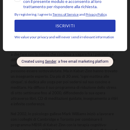
Chiunque abbia tentato di meditare sa quanto sia difficile avere
a che fare con la mente che continua a vagare fra i pensieri. Le
difficoltà che le persone con dolore cronico devono affrontare
nello sviluppare la sfuggente abilità di essere attenti non
possono essere sottovalutate. Ma in Kabat-Zinn hanno trovato
un insegnante esperto. Da più di 30 anni, “ogni mattina alle
cinque”, si dedica allo yoga per poi sedersi sul suo cuscino e
meditare. Ha diffuso il suo programma di riduzione dello stress
di otto settimane fino al 2000, diffondendo la sua opera
attraverso libri, CD di meditazioni guidate, insegnamento a ritiri
e infinite conferenze.
Nel 2002, lo psicologo gallese Mark Williams iniziò a lavorare
con i colleghi di Cambridge e Toronto per combinare il
programma MBSR di Kabat-Zinn con la terapia cognitivo-