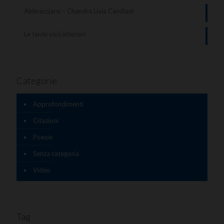
Abbracciarsi – Chandra Livia Candiani
Le tante voci interiori
Categorie
Approfondimenti
Citazioni
Poesie
Senza categoria
Video
Tag