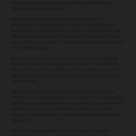
milioni di persone utilizzato l’app Headspace meditando
attraverso i loro smartphone.
Nei negozi troviamo vestiti sul tema Mindfulness – non
possiamo fare a meno di notare i collant “mindfulness drop”
(l’unica cosa consapevole sembra essere la parola usata) – libri
da colorare e persino alcuni rompicapo testimoniano l’ubiquità
crescente di questa pratica – anche se Kabat-Zinn deride questo
come “McMindfulness”.
Il suo lavoro ha attratto la sua parte di scettici, come Miguel
Farias e Catherine Wikholm, autori del libro “The Buddha Pill”,
che avvertono che la mindfulness non è una terapia e mette in
guardia verso i lati negativi della meditazione, se non insegnata
correttamente.
Wikholm, psicologo clinico, ha affermato che “il fatto che la
meditazione è stata progettata principalmente non per renderci
più felici, ma per distruggere il nostro senso di possedere un sé
individuale – ciò che noi pensiamo e sentiamo di essere la
maggior parte del giorno – è spesso trascurato dalla scienza e
dai media”.
Sono stati inoltre pubblicati 20 fra case reports e studi