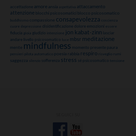
amore
attaccamento
ansia
accettazione
aspettativa
attenzione
blocchi psicosomatici
blocco psicosomatico
consapevolezza
compassione
buddhismo
coscienza
emozioni
disidentificazione
dolore
cuore
depressione
essere
jon kabat-zinn
fiducia
giudizio
lasciar
gioia
intenzione
meditazione
mbsr
andare
livello psicosomatico
luce
mindfulness
mente
paura
momento presente
respiro
poesia
rabbia
pensieri
pilota automatico
risveglio
rumi
stress
saggezza
sofferenza
sé psicosomatico
tensione
silenzio
SEGUICI SU