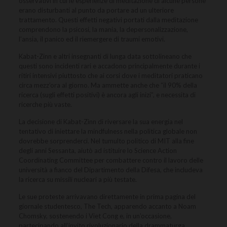
osservativi in cui le esperienze di meditazione di alcune persone
erano disturbanti al punto da portare ad un ulteriore
trattamento. Questi effetti negativi portati dalla meditazione
comprendono la psicosi, la mania, la depersonalizzazione,
l’ansia, il panico ed il riemergere di traumi emotivi.
Kabat-Zinn e altri insegnanti di lunga data sottolineano che
questi sono incidenti rari e accadono principalmente durante i
ritiri intensivi piuttosto che ai corsi dove i meditatori praticano
circa mezz’ora al giorno. Ma ammette anche che “il 90% della
ricerca (sugli effetti positivi) è ancora agli inizi”, e necessita di
ricerche più vaste.
La decisione di Kabat-Zinn di riversare la sua energia nel
tentativo di iniettare la mindfulness nella politica globale non
dovrebbe sorprenderci. Nel tumulto politico di MIT alla fine
degli anni Sessanta, aiutò ad istituire lo Science Action
Coordinating Committee per combattere contro il lavoro delle
università a fianco del Dipartimento della Difesa, che includeva
la ricerca su missili nucleari a più testate.
Le sue proteste arrivavano direttamente in prima pagina del
giornale studentesco, The Tech, apparendo accanto a Noam
Chomsky, sostenendo i Viet Cong e, in un’occasione,
partecipando all’invito rivoluzionario della drammaturga