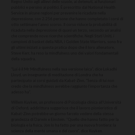
Regno Unito agli allievi delle scuole, ai detenuti, ai funzionari
pubblici e persino ai politici. È prescritto dal National Health
Service in alcune regioni per prevenire le ricadute nella
depressione, con 2.256 persone che hanno completato i corsi di
otto settimane l’anno scorso. Il corso riduce la probabilità di
ricaduta nella depressione di quasi un terzo, secondo un’analisi
che comprende nove ricerche scientifiche. Negli Stati Uniti, i
campioni di basket della NBA, i Golden State Warriors, sono fra
gli ultimi iniziati a questa pratica dopo che il loro allenatore,
Steve Kerr, ha reso la mindfulness uno dei valori fondamentali
della squadra.
“Lui è il Mr Mindfulness nella sua versione laica”, dice Lokadhi
Lloyd, un insegnante di meditazione di Londra che ha
partecipato ai corsi guidati da Kabat-Zinn. “Senza di lui non
credo che la mindfulness avrebbe raggiunto l’importanza che
adesso ha”.
Willem Kuyken, un professore di Psicologia clinica all’Università
di Oxford, addirittura suggerisce che il lavoro pionieristico di
Kabat-Zinn potrebbe un giorno farcelo vedere della stessa
grandezza di Darwin e Einstein. “Quello che hanno fatto per la
biologia e la fisica, Jon lo ha fatto per una nuova frontiera: la
scienza della mente umana e del cuore”, dice Kuyken.