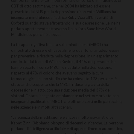
comportamentale (CBT) per formare un corso di mindfulness di
CBT di otto settimane, che nel 2004 ha iniziato ad essere
prescritto dal NHS per la depressione ricorrente. Williams ha
insegnato mindfulness all’attrice Ruby Wax all’Università di
Oxford quando stava affrontando la sua depressione. Lei ne ha
parlato apertamente attraverso il suo libro Sane New World,
Mindfulness per chi è a pezzi.
La terapia cognitiva basata sulla mindfulness (MBCT) ha
dimostrato di essere efficace almeno quanto gli antidepressivi
per prevenire le ricaduta nella depressione. In un esperimento
condotto dal team di Willem Kuyken, il 44% del persone che
hanno seguito il corso MBCT è ricaduto nella depressione,
rispetto al 47% di coloro che avevano seguito la cura
farmacologica. In uno studio che ha coinvolto 173 persone, è
stato anche scoperto che la MBCT riduce la gravità della
depressione in atto, con una riduzione media del 37% dei
sintomi. È stata insegnata ampiamente nel settore privato con
insegnanti qualificati di MBCT che offrono corsi nelle parrocchie,
nelle aziende e in molti altri scenari.
“La scienza della meditazione è ancora molto giovane”, dice
Kabat-Zinn. “Abbiamo bisogno di decenni di ricerche. La persone
parlano di intelligenza artificiale e di apprendimento automatico,