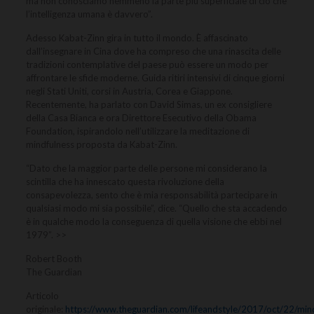
ma non conosciamo nemmeno la parte più superficiale di ciò che
l’intelligenza umana è davvero”.
Adesso Kabat-Zinn gira in tutto il mondo. È affascinato
dall’insegnare in Cina dove ha compreso che una rinascita delle
tradizioni contemplative del paese può essere un modo per
affrontare le sfide moderne. Guida ritiri intensivi di cinque giorni
negli Stati Uniti, corsi in Austria, Corea e Giappone.
Recentemente, ha parlato con David Simas, un ex consigliere
della Casa Bianca e ora Direttore Esecutivo della Obama
Foundation, ispirandolo nell’utilizzare la meditazione di
mindfulness proposta da Kabat-Zinn.
“Dato che la maggior parte delle persone mi considerano la
scintilla che ha innescato questa rivoluzione della
consapevolezza, sento che è mia responsabilità partecipare in
qualsiasi modo mi sia possibile”, dice. “Quello che sta accadendo
è in qualche modo la conseguenza di quella visione che ebbi nel
1979”. >>
Robert Booth
The Guardian
Articolo
originale:
https://www.theguardian.com/lifeandstyle/2017/oct/22/mind