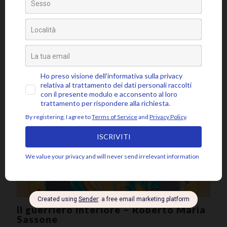
“Ero adirato col mio amico, dissi la mia ira, la mia ira finì; ero
adirato col mio nemico, non la dissi, la mia ira crebbe.” William
[…]
0
Approfondisci
Il guerriero interiore – Roberto Maria
Sassone