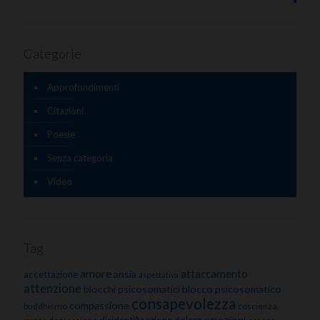
Categorie
Approfondimenti
Citazioni
Poesie
Senza categoria
Video
Tag
amore
attaccamento
ansia
accettazione
aspettativa
attenzione
blocchi psicosomatici
blocco psicosomatico
consapevolezza
compassione
buddhismo
coscienza
emozioni