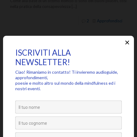
Come alla base di un ottimo edificio ci sono dei buoni pilastri, così
nella pratica della consapevolezza
[…]
2
Approfondisci
Il sistema della collera. Violenza o
saggezza?