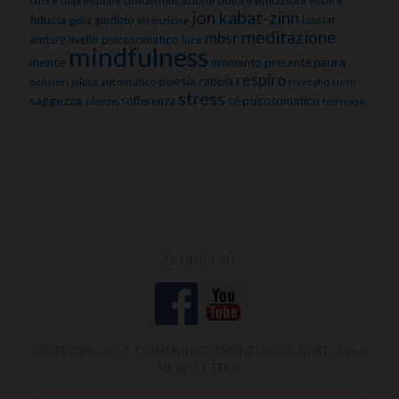
disidentificazione
dolore
cuore
depressione
essere
jon kabat-zinn
fiducia
giudizio
lasciar
gioia
intenzione
meditazione
mbsr
andare
livello psicosomatico
luce
mindfulness
mente
paura
momento presente
respiro
poesia
rabbia
pensieri
pilota automatico
risveglio
rumi
stress
saggezza
sofferenza
sé psicosomatico
tensione
silenzio
SEGUICI SU
PARTECIPA ALLA COMMUNITY MINDFUL, ISCRIVITI ALLA
NEWSLETTER