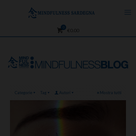
0
€0.00
Categorie
Tag
Autori
Mostra tutti