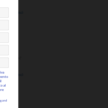
Approfondisci
lla
e? Cosa manca?
[…]
Approfondisci