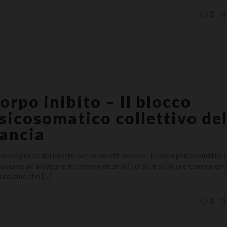
0
orpo inibito – Il blocco
sicosomatico collettivo del
ancia
uesto punto del nostro percorso attraverso i blocchi psicosomatici co
roviamo ad indagare le conseguenze sul corpo e sulle sue componenti 
ordiamo che
[…]
3