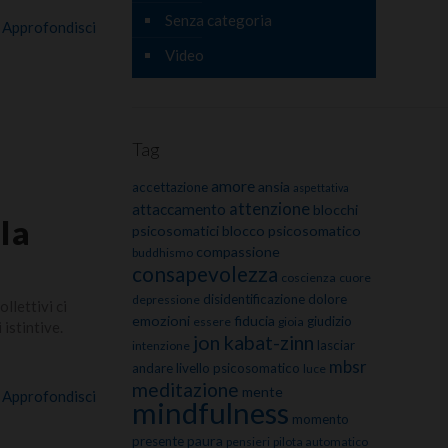
Senza categoria
Approfondisci
Video
Tag
amore
ansia
accettazione
aspettativa
attenzione
attaccamento
blocchi
la
psicosomatici
blocco psicosomatico
compassione
buddhismo
consapevolezza
coscienza
cuore
disidentificazione
dolore
depressione
llettivi ci
emozioni
fiducia
giudizio
essere
gioia
istintive.
jon kabat-zinn
lasciar
intenzione
mbsr
andare
livello psicosomatico
luce
meditazione
mente
Approfondisci
mindfulness
momento
paura
presente
pensieri
pilota automatico