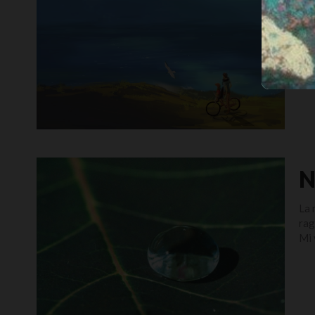
“Og
tua
N
La 
rag
Mi 