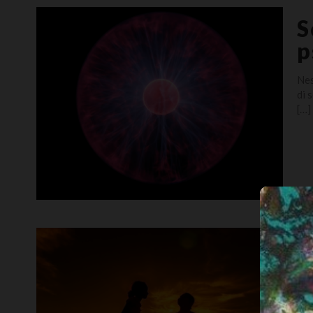
S
p
Nes
di 
[…]
C
m
Tor