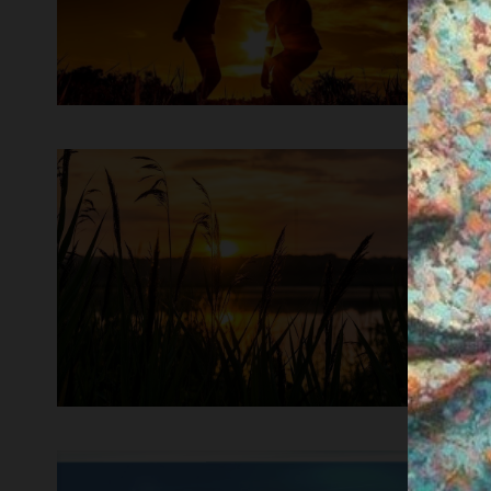
ben
C
m
La 
C’è
U