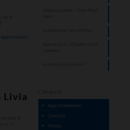
Disinnescatemi – Thich Nhat
Hanh
 sia la
]
La chiave per non soffrire
Approfondisci
Abbracciarsi – Chandra Livia
Candiani
Le tante voci interiori
Categorie
 Livia
Approfondimenti
Citazioni
 periodo di
ce e
[…]
Poesie