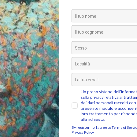
 delineato. Era Domenica, ed io ero insieme ad altre persone
[…]
0
ome mi sono innamorato de
editazione (prima parte)
mia mente vaga, stamattina. Si chiede: cosa scrivere? Come scriver
 un continuo muoversi di pensieri in questa testa, proprio ora, che mi
0
n oceano di silenzio