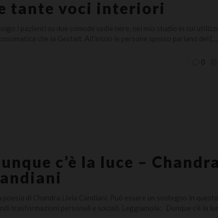
e tante voci interiori
olgo i pazienti su due comode sedie nere, nel mio studio in cui utilizzo
cosomatica che la Gestalt. All’inizio le persone spesso parlano del
[…
0
unque c’è la luce – Chandra
andiani
 poesia di Chandra Livia Candiani. Può essere un sostegno in questo
ndi trasformazioni personali e sociali. Leggiamola: Dunque c’è la lu