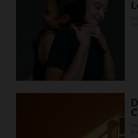
L
Acc
Psi
D
C
Una
gra