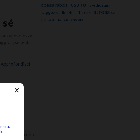
respiro
poesia
rabbia
risveglio
rumi
stress
saggezza
sofferenza
sé
silenzio
 sé
psicosomatico
tensione
a consapevolezza
aggior parte di
Approfondisci
lla
)
 mente un ricordo