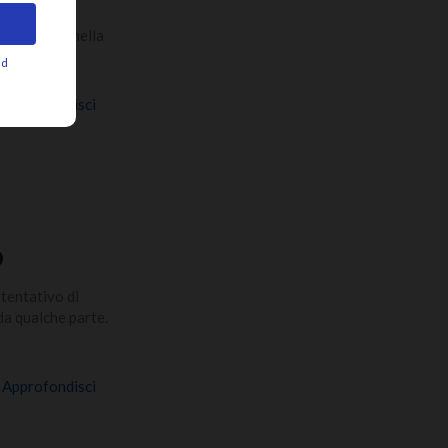
 che scorre nella
nte la
[…]
Approfondisci
o
 tentativo di
a qualche parte.
Approfondisci