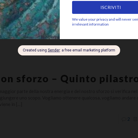
ni volta che hai tempo, siedi semplicemente in silenzio e osserva ciò
 mente. Non è necessario giudicare, perché se giudichi, immediatame
0
on sforzo – Quinto pilastr
maggior parte della nostra energia e del nostro sforzo si verifica nel
giungere uno scopo. Vogliamo ottenere qualcosa, vogliamo andare d
viene in
[…]
2