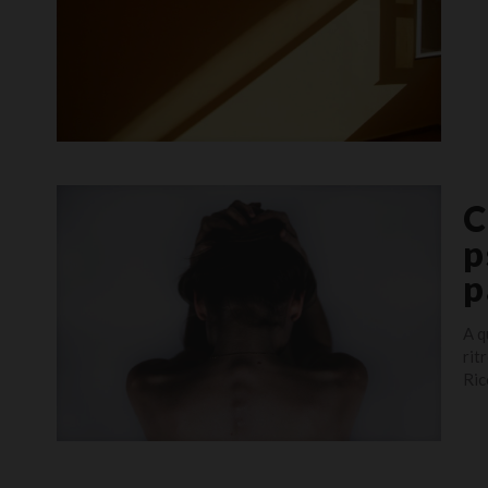
C
p
p
A q
rit
Ric