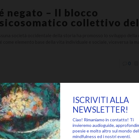
é negato – Il blocco
sicosomatico collettivo del
suna società occidentale della storia ha promosso lo sviluppo dell
sé come elemento base della vita individuale e sociale, viceversa la m
0
ome mi sono innamorato de
editazione (seconda parte
nando alle radici delle mie esperienze con la meditazione mi viene in