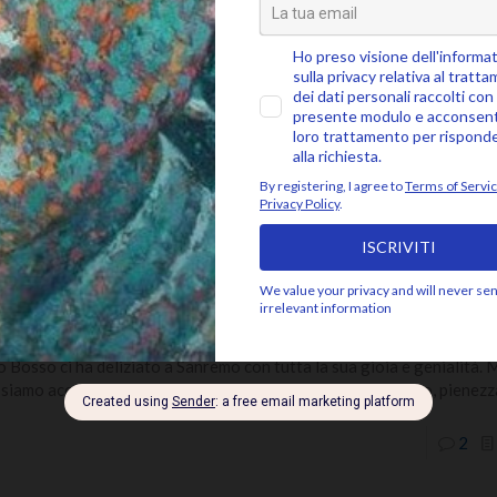
os’è la Mindfulness
sicosomatica?
i giorno possiamo portare la nostra attenzione al respiro, in quals
e questo, in relazione alla nostra capacità di ascoltare il respiro, acc
ciarlo
[…]
0
usica e Mindfulness – Co
scoltare con tutto il cuore
o Bosso ci ha deliziato a Sanremo con tutta la sua gioia e genialità.
siamo accedere più spesso a quella dimensione di trasporto, pienezz
2