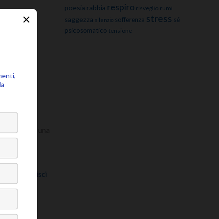
respiro
poesia
rabbia
risveglio
rumi
stress
saggezza
sofferenza
sé
silenzio
psicosomatico
tensione
–
tion Clinic, una
Center for
Approfondisci