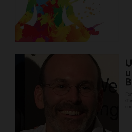
U
u
B
For
che
con