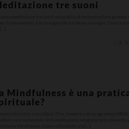
editazione tre suoni
questa meditazione tre suoni, una pratica di concentrazione guidata, 
ma, il rilassamento, e la consapevolezza che ne consegue. Questa prati
[…]
2
a Mindfulness è una pratic
pirituale?
questa intervista a Jon Kabat-Zinn, fondatore del programma MBSR,
idson, neuroscienziato della meditazione, vengono fatte domande 
tichiamo Mindfulness stiamo utilizzando una
[…]