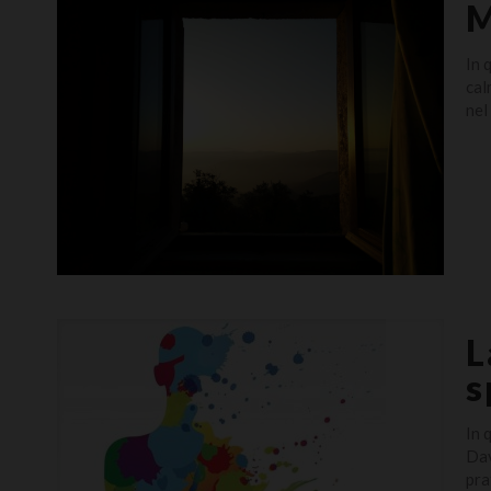
M
In 
cal
nel
L
s
In 
Dav
pra