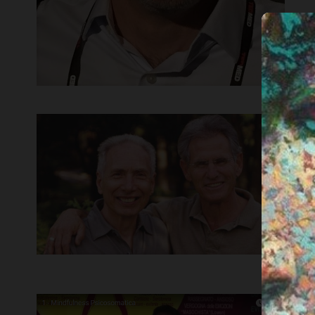
I
M
Sak
str
Min