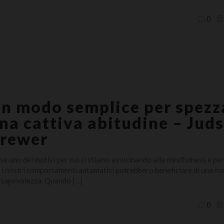
0
n modo semplice per spezz
na cattiva abitudine – Jud
rewer
se uno dei motivi per cui ci stiamo avvicinando alla mindfulness è p
 i nostri comportamenti automatici potrebbero beneficiare di una m
sapevolezza. Quando
[…]
0