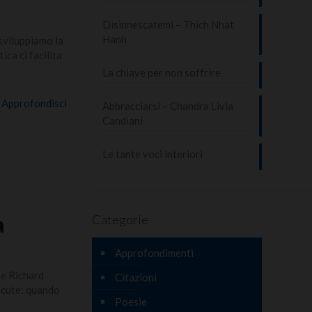
Disinnescatemi – Thich Nhat
Hanh
sviluppiamo la
ca ci facilita
La chiave per non soffrire
Approfondisci
Abbracciarsi – Chandra Livia
Candiani
Le tante voci interiori
a
Categorie
Approfondimenti
 e Richard
Citazioni
acute: quando
Poesie