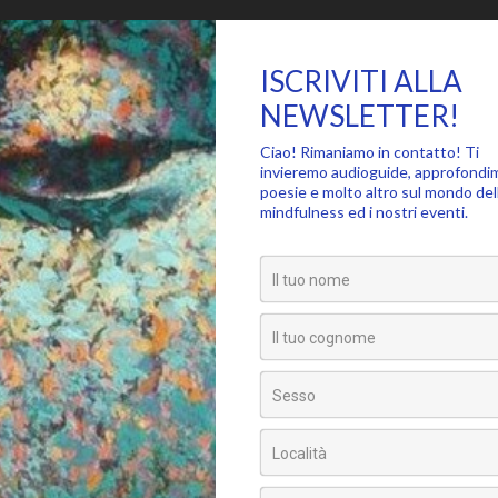
ntervista a Saki Santorelli 
otus Mundi
i Santorelli è un professore di Medicina, Direttore della Stress Reduc
uttura acclamata a livello internazionale, e Direttore esecutivo del 
dfulness in
[…]
0