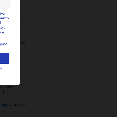
iasi momento.
oglierlo e
Approfondisci
me
 Ma come
a,
[…]
Approfondisci