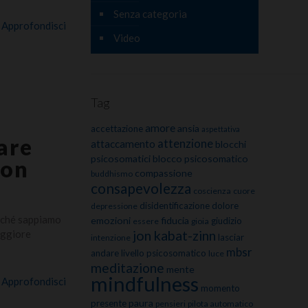
Senza categoria
Approfondisci
Video
Tag
amore
ansia
accettazione
aspettativa
are
attenzione
attaccamento
blocchi
psicosomatici
blocco psicosomatico
son
compassione
buddhismo
consapevolezza
coscienza
cuore
disidentificazione
dolore
depressione
erché sappiamo
emozioni
fiducia
giudizio
essere
gioia
jon kabat-zinn
aggiore
lasciar
intenzione
mbsr
andare
livello psicosomatico
luce
meditazione
mente
mindfulness
Approfondisci
momento
paura
presente
pensieri
pilota automatico