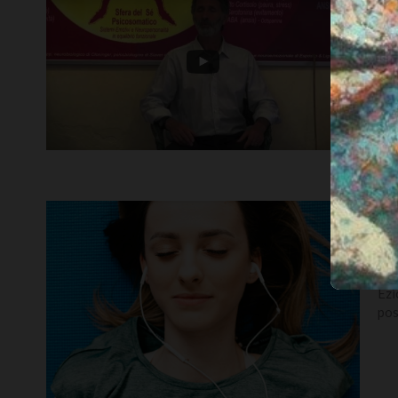
C
P
Ogn
Far
las
M
a
Ezi
pos