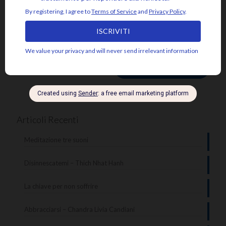
Sito web
Articoli Recenti
Meditazione tre suoni
Disinnescatemi – Thich Nhat Hanh
La chiave per non soffrire
Abbracciarsi – Chandra Livia Candiani