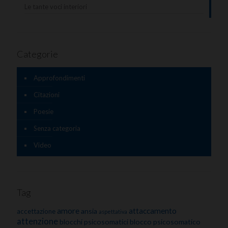
Le tante voci interiori
Categorie
Approfondimenti
Citazioni
Poesie
Senza categoria
Video
Tag
amore
attaccamento
ansia
accettazione
aspettativa
attenzione
blocchi psicosomatici
blocco psicosomatico