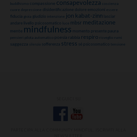
consapevolezza
compassione
buddhismo
coscienza
emozioni
disidentificazione
dolore
cuore
depressione
essere
jon kabat-zinn
fiducia
giudizio
lasciar
gioia
intenzione
meditazione
mbsr
andare
livello psicosomatico
luce
mindfulness
mente
paura
momento presente
respiro
poesia
rabbia
pensieri
pilota automatico
risveglio
rumi
stress
saggezza
sofferenza
sé psicosomatico
tensione
silenzio
SEGUICI SU
PARTECIPA ALLA COMMUNITY MINDFUL, ISCRIVITI ALLA
NEWSLETTER