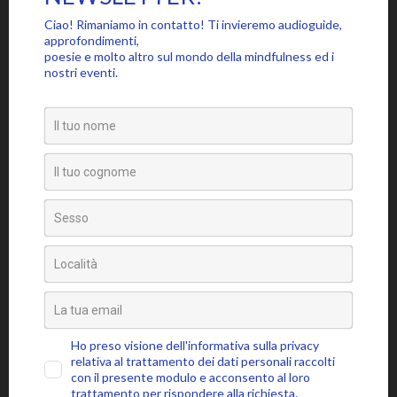
Lascia un commento
Il tuo indirizzo email non sarà pubblicato.
I campi obbligatori
sono contrassegnati
*
Commento
*
Nome
*
Email
*