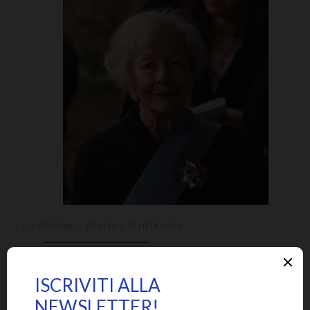
La stazione – Wislawa Szymborska
Approfondisci