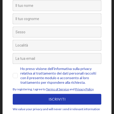
Senza categoria
Video
Tag
amore
attaccamento
ansia
accettazione
aspettativa
attenzione
blocchi psicosomatici
blocco psicosomatico
consapevolezza
compassione
buddhismo
coscienza
emozioni
disidentificazione
dolore
cuore
depressione
essere
jon kabat-zinn
fiducia
giudizio
lasciar
gioia
intenzione
meditazione
mbsr
andare
livello psicosomatico
luce
mindfulness
mente
paura
momento presente
respiro
poesia
rabbia
pensieri
pilota automatico
risveglio
rumi
stress
saggezza
sofferenza
sé psicosomatico
tensione
silenzio