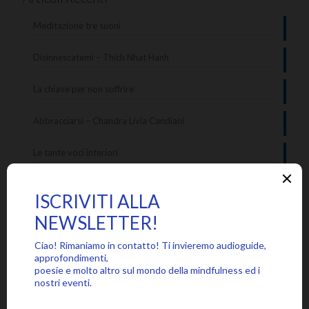
Meditazione tre suoni
Disinnescatemi – Thich Nhat Hanh
La chiave per non soffrire
Abbracciarsi – Chandra Livia Candiani
Le tante voci interiori
Categorie
Approfondimenti
Citazioni
Poesie