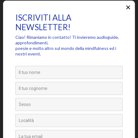
Meditazione tre suoni
Disinnescatemi – Thich Nhat Hanh
La chiave per non soffrire
Abbracciarsi – Chandra Livia Candiani
Le tante voci interiori
Categorie
Approfondimenti
Citazioni
Poesie
Senza categoria