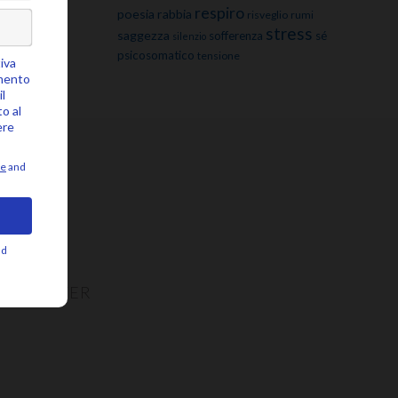
respiro
poesia
rabbia
risveglio
rumi
stress
saggezza
sofferenza
sé
silenzio
psicosomatico
tensione
NEWSLETTER