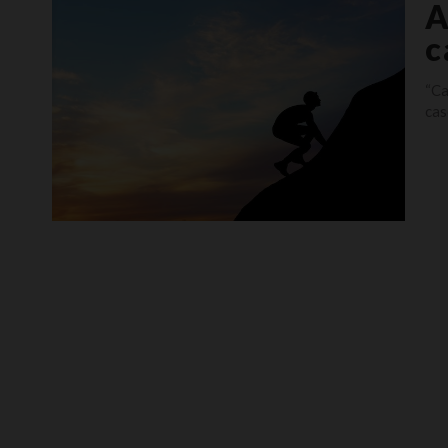
A
c
“Ca
cas