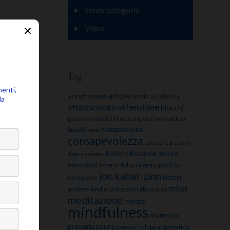
Senza categoria
Video
Tag
amore
ansia
accettazione
aspettativa
attenzione
attaccamento
blocchi
psicosomatici
blocco psicosomatico
compassione
buddhismo
consapevolezza
coscienza
cuore
disidentificazione
dolore
depressione
emozioni
fiducia
giudizio
essere
gioia
jon kabat-zinn
lasciar
intenzione
mbsr
andare
livello psicosomatico
luce
meditazione
mente
mindfulness
momento
paura
presente
pensieri
pilota automatico