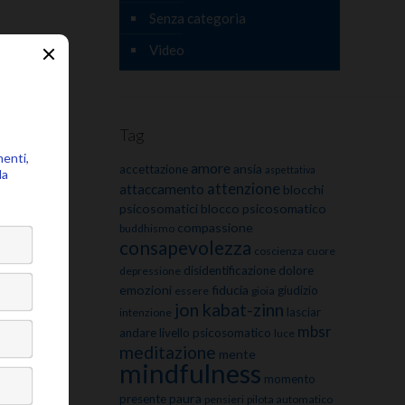
Senza categoria
Video
Tag
amore
ansia
accettazione
aspettativa
attenzione
attaccamento
blocchi
psicosomatici
blocco psicosomatico
compassione
buddhismo
consapevolezza
coscienza
cuore
disidentificazione
dolore
depressione
emozioni
fiducia
giudizio
essere
gioia
jon kabat-zinn
lasciar
intenzione
mbsr
andare
livello psicosomatico
luce
meditazione
mente
mindfulness
momento
paura
presente
pensieri
pilota automatico