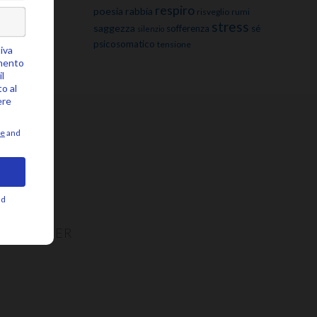
respiro
poesia
rabbia
risveglio
rumi
stress
saggezza
sofferenza
sé
silenzio
psicosomatico
tensione
NEWSLETTER