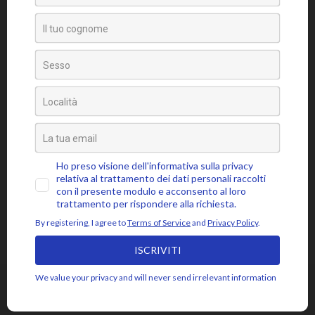
Tag
amore
attaccamento
ansia
accettazione
aspettativa
attenzione
blocchi psicosomatici
blocco psicosomatico
consapevolezza
compassione
buddhismo
coscienza
emozioni
disidentificazione
dolore
cuore
depressione
essere
jon kabat-zinn
fiducia
giudizio
lasciar
gioia
intenzione
meditazione
mbsr
andare
livello psicosomatico
luce
mindfulness
mente
paura
momento presente
respiro
poesia
rabbia
pensieri
pilota automatico
risveglio
rumi
stress
saggezza
sofferenza
sé psicosomatico
tensione
silenzio