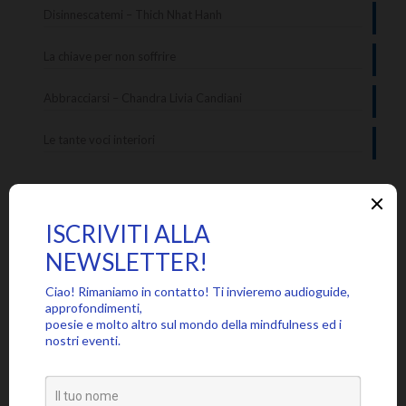
Disinnescatemi – Thich Nhat Hanh
La chiave per non soffrire
Abbracciarsi – Chandra Livia Candiani
Le tante voci interiori
Categorie
Approfondimenti
Citazioni
Poesie
Senza categoria
Video