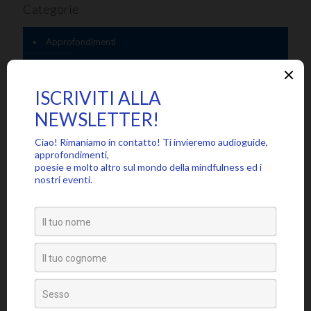
Categorie
Approfondimenti
Citazioni
Poesie
Senza categoria
Video
Tag
amore
attaccamento
ansia
accettazione
aspettativa
attenzione
blocchi psicosomatici
blocco psicosomatico
consapevolezza
compassione
buddhismo
coscienza
emozioni
disidentificazione
dolore
cuore
depressione
essere
jon kabat-zinn
fiducia
giudizio
lasciar
gioia
intenzione
meditazione
mbsr
andare
livello psicosomatico
luce