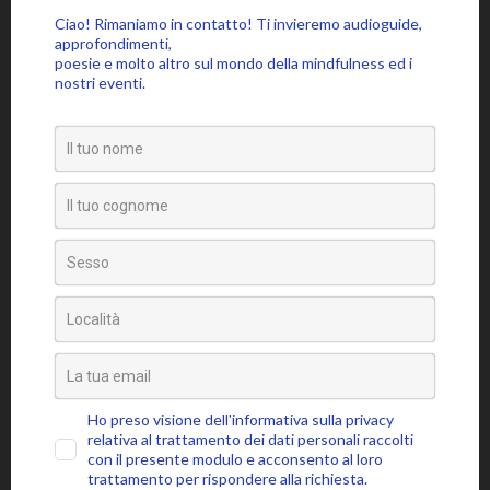
Le tante voci interiori
Categorie
Approfondimenti
Citazioni
Poesie
Senza categoria
Video
Tag
amore
attaccamento
ansia
accettazione
aspettativa
attenzione
blocchi psicosomatici
blocco psicosomatico
consapevolezza
compassione
buddhismo
coscienza