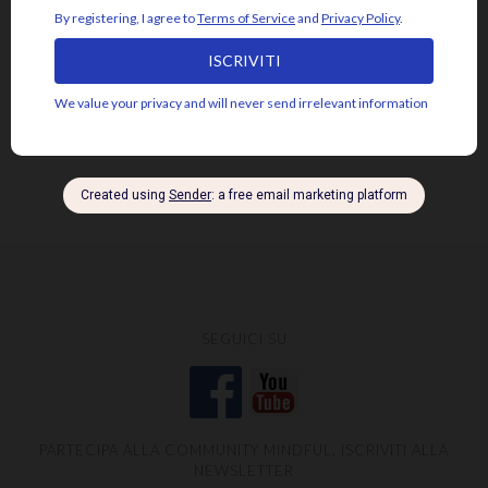
emozioni
disidentificazione
dolore
cuore
depressione
essere
jon kabat-zinn
fiducia
giudizio
lasciar
gioia
intenzione
meditazione
mbsr
andare
livello psicosomatico
luce
mindfulness
mente
paura
momento presente
respiro
poesia
rabbia
pensieri
pilota automatico
risveglio
rumi
stress
saggezza
sofferenza
sé psicosomatico
tensione
silenzio
SEGUICI SU
PARTECIPA ALLA COMMUNITY MINDFUL, ISCRIVITI ALLA
NEWSLETTER