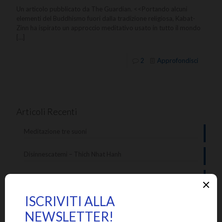
Un articolo pubblicato da The Guardian. <<Portando alcuni
elementi del Buddhismo fuori dalla tradizione religiosa, Kabat-
Zinn ha ispirato un approccio meditativo usato in tutto il mondo
[…]
2
Approfondisci
Articoli Recenti
Meditazione tre suoni
Disinnescatemi – Thich Nhat Hanh
La chiave per non soffrire
Abbracciarsi – Chandra Livia Candiani