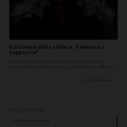
Il sistema della collera. Violenza o
saggezza?
“Ero adirato col mio amico, dissi la mia ira, la mia ira finì; ero
adirato col mio nemico, non la dissi, la mia ira crebbe.” William
[…]
0
Approfondisci
Articoli Recenti
Meditazione tre suoni