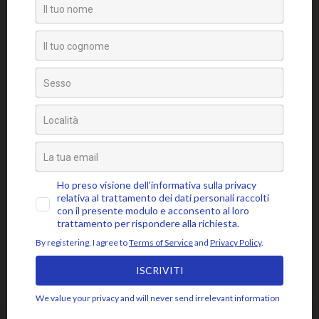
Video
Tag
amore
attaccamento
ansia
accettazione
aspettativa
attenzione
blocchi psicosomatici
blocco psicosomatico
consapevolezza
compassione
buddhismo
coscienza
emozioni
disidentificazione
dolore
cuore
depressione
essere
jon kabat-zinn
fiducia
giudizio
lasciar
gioia
intenzione
meditazione
mbsr
andare
livello psicosomatico
luce
mindfulness
mente
paura
momento presente
respiro
poesia
rabbia
pensieri
pilota automatico
risveglio
rumi
stress
saggezza
sofferenza
sé psicosomatico
tensione
silenzio