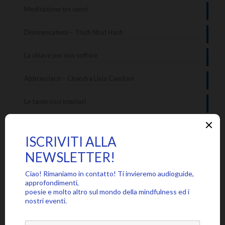
Meditazione tre suoni
Disinnescatemi – Thich Nhat Hanh
La chiave per non soffrire
Abbracciarsi – Chandra Livia Candiani
Le tante voci interiori
Categorie
Approfondimenti
Citazioni
Poesie
Senza categoria