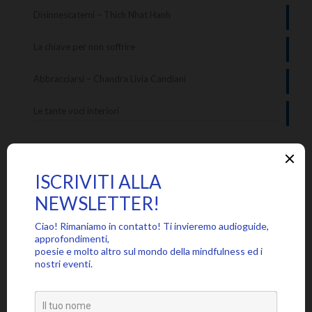
Disinnescatemi – Thich Nhat Hanh
La chiave per non soffrire
Abbracciarsi – Chandra Livia Candiani
Le tante voci interiori
Categorie
Approfondimenti
Citazioni
Poesie
Senza categoria
Video