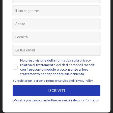
Tag
amore
attaccamento
ansia
accettazione
aspettativa
attenzione
blocchi psicosomatici
blocco psicosomatico
consapevolezza
compassione
buddhismo
coscienza
emozioni
disidentificazione
dolore
cuore
depressione
essere
jon kabat-zinn
fiducia
giudizio
lasciar
gioia
intenzione
meditazione
mbsr
andare
livello psicosomatico
luce
mindfulness
mente
paura
momento presente
respiro
poesia
rabbia
pensieri
pilota automatico
risveglio
rumi
stress
saggezza
sofferenza
sé psicosomatico
tensione
silenzio