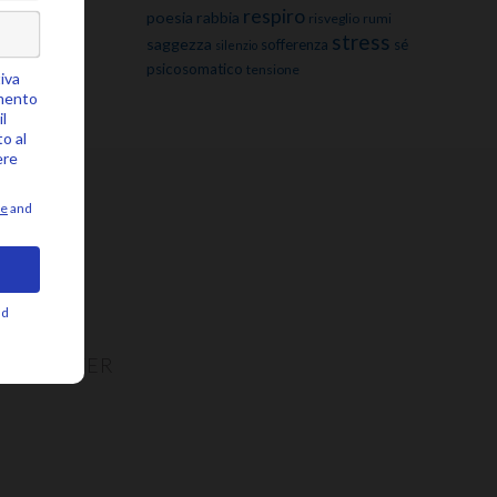
respiro
poesia
rabbia
risveglio
rumi
stress
saggezza
sofferenza
sé
silenzio
psicosomatico
tensione
NEWSLETTER