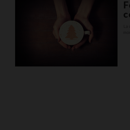
F
c
La 
mom