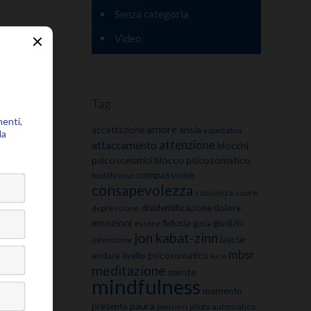
Senza categoria
Video
Tag
amore
ansia
accettazione
aspettativa
attenzione
attaccamento
blocchi
psicosomatici
blocco psicosomatico
compassione
buddhismo
consapevolezza
coscienza
cuore
disidentificazione
dolore
depressione
emozioni
fiducia
giudizio
essere
gioia
jon kabat-zinn
lasciar
intenzione
mbsr
andare
livello psicosomatico
luce
meditazione
mente
mindfulness
momento
paura
presente
pensieri
pilota automatico