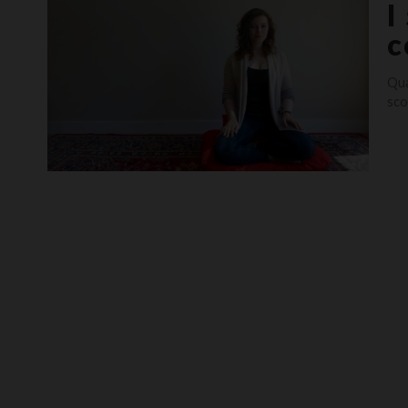
I
c
Qua
sco