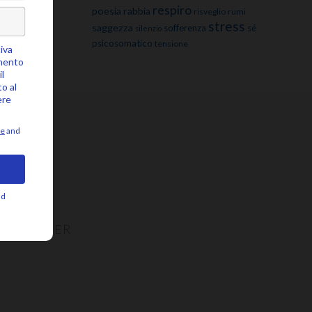
respiro
poesia
rabbia
risveglio
rumi
stress
saggezza
sofferenza
sé
silenzio
psicosomatico
tensione
NEWSLETTER