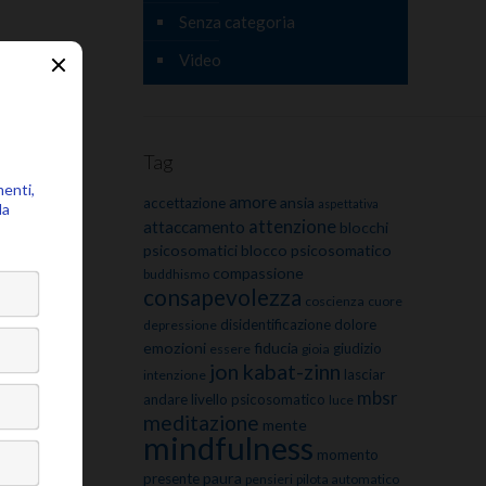
Senza categoria
Video
Tag
amore
ansia
accettazione
aspettativa
attenzione
attaccamento
blocchi
psicosomatici
blocco psicosomatico
compassione
buddhismo
consapevolezza
coscienza
cuore
disidentificazione
dolore
depressione
emozioni
fiducia
giudizio
essere
gioia
jon kabat-zinn
lasciar
intenzione
mbsr
andare
livello psicosomatico
luce
meditazione
mente
mindfulness
momento
paura
presente
pensieri
pilota automatico