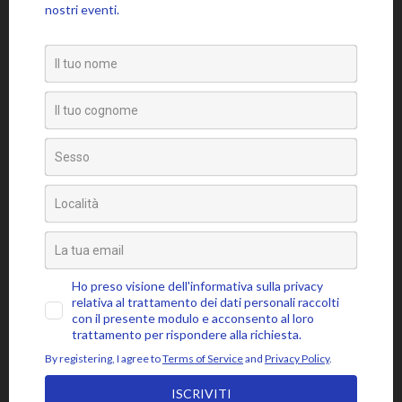
Approfondimenti
Citazioni
Poesie
Senza categoria
Video
Tag
amore
attaccamento
ansia
accettazione
aspettativa
attenzione
blocchi psicosomatici
blocco psicosomatico
consapevolezza
compassione
buddhismo
coscienza
emozioni
disidentificazione
dolore
cuore
depressione
essere
jon kabat-zinn
fiducia
giudizio
lasciar
gioia
intenzione
meditazione
mbsr
andare
livello psicosomatico
luce
mindfulness
mente
paura
momento presente
respiro
poesia
rabbia
pensieri
pilota automatico
risveglio
rumi
stress