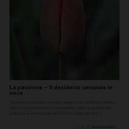
La passione – Il desiderio sessuale in
nuce
“Avessimo abbastanza mondo e tempo, non sarebbe un delitto,
Signora, la vostra ritrosia. Penseremmo seduti a quale strada
prendere, a come trascorrere il nostro lungo giorno
[…]
0
Approfondisci