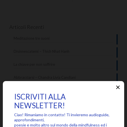
Articoli Recenti
Meditazione tre suoni
Disinnescatemi – Thich Nhat Hanh
La chiave per non soffrire
Abbracciarsi – Chandra Livia Candiani
Le tante voci interiori
Categorie