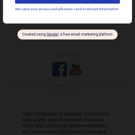
saggezza
sofferenza
sé psicosomatico
tensione
silenzio
SEGUICI SU
PARTECIPA ALLA COMMUNITY MINDFUL, ISCRIVITI ALLA
NEWSLETTER