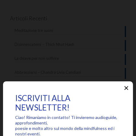
Articoli Recenti
Meditazione tre suoni
Disinnescatemi – Thich Nhat Hanh
La chiave per non soffrire
Abbracciarsi – Chandra Livia Candiani
Le tante voci interiori
Categorie
Approfondimenti