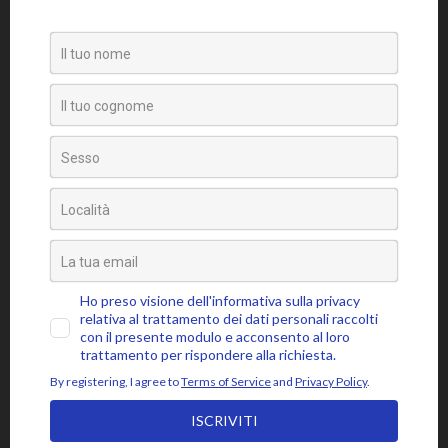
Citazioni
Poesie
Senza categoria
Video
Tag
amore
attaccamento
ansia
accettazione
aspettativa
attenzione
blocchi psicosomatici
blocco psicosomatico
consapevolezza
compassione
buddhismo
coscienza
emozioni
disidentificazione
dolore
cuore
depressione
essere
jon kabat-zinn
fiducia
giudizio
lasciar
gioia
intenzione
meditazione
mbsr
andare
livello psicosomatico
luce
mindfulness
mente
paura
momento presente
respiro
poesia
rabbia
pensieri
pilota automatico
risveglio
rumi
stress
saggezza
sofferenza
sé psicosomatico
tensione
silenzio