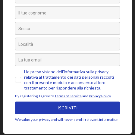
Tag
amore
attaccamento
ansia
accettazione
aspettativa
attenzione
blocchi psicosomatici
blocco psicosomatico
consapevolezza
compassione
buddhismo
coscienza
emozioni
disidentificazione
dolore
cuore
depressione
essere
jon kabat-zinn
fiducia
giudizio
lasciar
gioia
intenzione
meditazione
mbsr
andare
livello psicosomatico
luce
mindfulness
mente
paura
momento presente
respiro
poesia
rabbia
pensieri
pilota automatico
risveglio
rumi
stress
saggezza
sofferenza
sé psicosomatico
tensione
silenzio