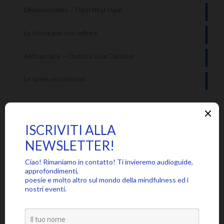
Disinnescatemi – Thich Nhat Hanh
La chiave per non soffrire
Abbracciarsi – Chandra Livia Candiani
Le tante voci interiori
Categorie
Approfondimenti
Citazioni
Poesie
Senza categoria
Video