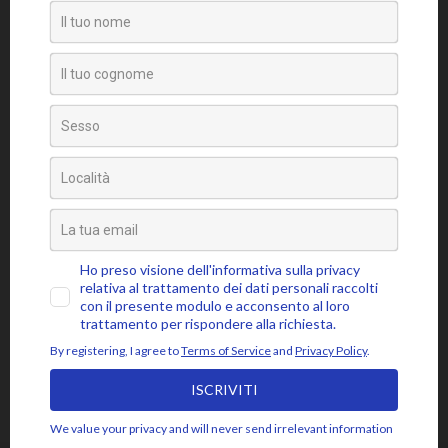
Senza categoria
Video
Tag
amore
attaccamento
ansia
accettazione
aspettativa
attenzione
blocchi psicosomatici
blocco psicosomatico
consapevolezza
compassione
buddhismo
coscienza
emozioni
disidentificazione
dolore
cuore
depressione
essere
jon kabat-zinn
fiducia
giudizio
lasciar
gioia
intenzione
meditazione
mbsr
andare
livello psicosomatico
luce
mindfulness
mente
paura
momento presente
respiro
poesia
rabbia
pensieri
pilota automatico
risveglio
rumi
stress
saggezza
sofferenza
sé psicosomatico
tensione
silenzio