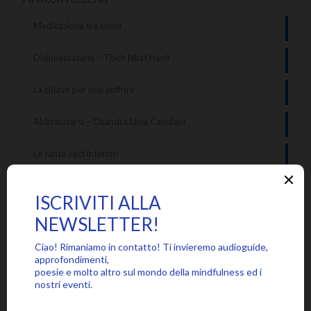
Meditazione tre suoni
Disinnescatemi – Thich Nhat Hanh
La chiave per non soffrire
Abbracciarsi – Chandra Livia Candiani
Le tante voci interiori
Categorie
Approfondimenti
Citazioni
Poesie