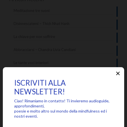
Meditazione tre suoni
Disinnescatemi – Thich Nhat Hanh
La chiave per non soffrire
Abbracciarsi – Chandra Livia Candiani
Le tante voci interiori
Categorie
Approfondimenti
Citazioni
Poesie