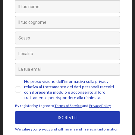
Senza categoria
Video
Tag
amore
attaccamento
ansia
accettazione
aspettativa
attenzione
blocchi psicosomatici
blocco psicosomatico
consapevolezza
compassione
buddhismo
coscienza
emozioni
disidentificazione
dolore
cuore
depressione
essere
jon kabat-zinn
fiducia
giudizio
lasciar
gioia
intenzione
meditazione
mbsr
andare
livello psicosomatico
luce
mindfulness
mente
paura
momento presente
respiro
poesia
rabbia
pensieri
pilota automatico
risveglio
rumi
stress
saggezza
sofferenza
sé psicosomatico
tensione
silenzio