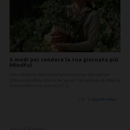
6 modi per rendere la tua giornata più
Mindful
Pensa all’ultima volta che hai fatto una doccia. Hai respirato
l’odore e il profumo intenso del sapone? Hai dedicato un attimo al
luccichio delle bolle, ai prismi di
[…]
0
Approfondisci
Articoli Recenti