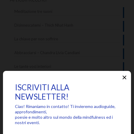
Meditazione tre suoni
Disinnescatemi – Thich Nhat Hanh
La chiave per non soffrire
Abbracciarsi – Chandra Livia Candiani
Le tante voci interiori
Categorie
Approfondimenti
Citazioni
Poesie