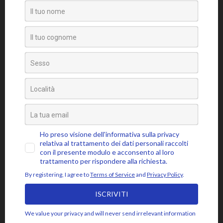
Senza categoria
Video
Tag
amore
attaccamento
ansia
accettazione
aspettativa
attenzione
blocchi psicosomatici
blocco psicosomatico
consapevolezza
compassione
buddhismo
coscienza
emozioni
disidentificazione
dolore
cuore
depressione
essere
jon kabat-zinn
fiducia
giudizio
lasciar
gioia
intenzione
meditazione
mbsr
andare
livello psicosomatico
luce
mindfulness
mente
paura
momento presente
respiro
poesia
rabbia
pensieri
pilota automatico
risveglio
rumi
stress
saggezza
sofferenza
sé psicosomatico
tensione
silenzio