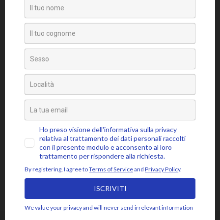
Senza categoria
Video
Tag
amore
attaccamento
ansia
accettazione
aspettativa
attenzione
blocchi psicosomatici
blocco psicosomatico
consapevolezza
compassione
buddhismo
coscienza
emozioni
disidentificazione
dolore
cuore
depressione
essere
jon kabat-zinn
fiducia
giudizio
lasciar
gioia
intenzione
meditazione
mbsr
andare
livello psicosomatico
luce
mindfulness
mente
paura
momento presente
respiro
poesia
rabbia
pensieri
pilota automatico
risveglio
rumi
stress
saggezza
sofferenza
sé psicosomatico
tensione
silenzio