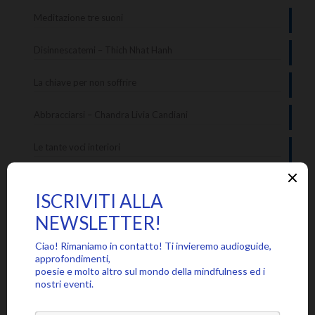
Meditazione tre suoni
Disinnescatemi – Thich Nhat Hanh
La chiave per non soffrire
Abbracciarsi – Chandra Livia Candiani
Le tante voci interiori
Categorie
Approfondimenti
Citazioni
Poesie