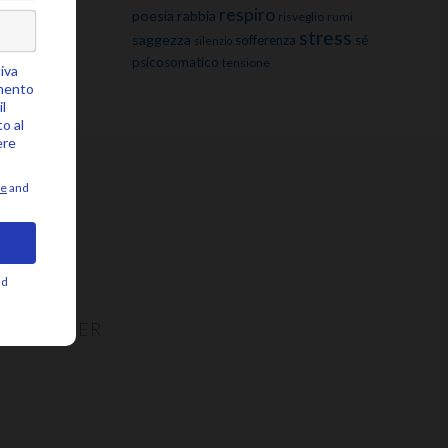
respiro
poesia
rabbia
risveglio
rumi
stress
saggezza
sofferenza
sé
silenzio
psicosomatico
tensione
NEWSLETTER