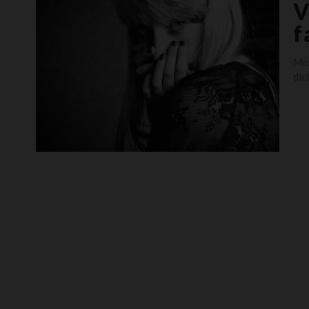
V
f
Mol
dic