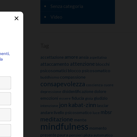
Senza categoria
Video
Tag
amore
ansia
accettazione
aspettativa
attenzione
attaccamento
blocchi
psicosomatici
blocco psicosomatico
compassione
buddhismo
consapevolezza
coscienza
cuore
disidentificazione
dolore
depressione
emozioni
fiducia
giudizio
essere
gioia
jon kabat-zinn
lasciar
intenzione
mbsr
andare
livello psicosomatico
luce
meditazione
mente
mindfulness
momento
paura
presente
pensieri
pilota automatico