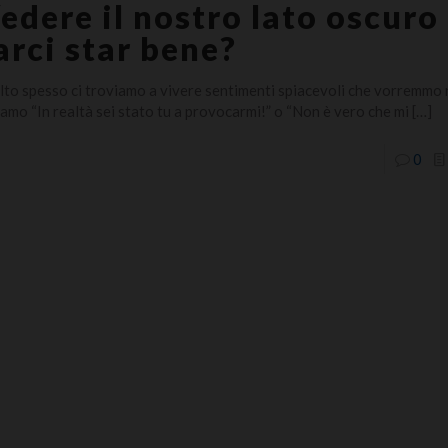
edere il nostro lato oscuro
arci star bene?
to spesso ci troviamo a vivere sentimenti spiacevoli che vorremmo 
iamo “In realtà sei stato tu a provocarmi!” o “Non è vero che mi
[…]
0