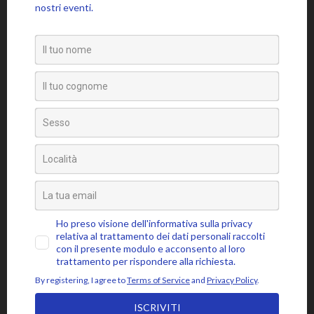
Approfondimenti
Citazioni
Poesie
Senza categoria
Video
Tag
amore
attaccamento
ansia
accettazione
aspettativa
attenzione
blocchi psicosomatici
blocco psicosomatico
consapevolezza
compassione
buddhismo
coscienza
emozioni
disidentificazione
dolore
cuore
depressione
essere
jon kabat-zinn
fiducia
giudizio
lasciar
gioia
intenzione
meditazione
mbsr
andare
livello psicosomatico
luce
mindfulness
mente
paura
momento presente
respiro
poesia
rabbia
pensieri
pilota automatico
risveglio
rumi
stress