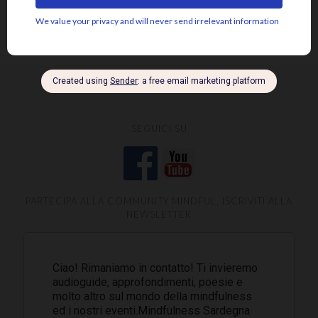
saggezza
sofferenza
sé psicosomatico
tensione
silenzio
SEGUICI SU
PARTECIPA ALLA COMMUNITY MINDFUL, ISCRIVITI ALLA
NEWSLETTER