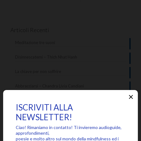
Articoli Recenti
Meditazione tre suoni
Disinnescatemi – Thich Nhat Hanh
La chiave per non soffrire
Abbracciarsi – Chandra Livia Candiani
Le tante voci interiori
Categorie