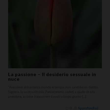
La passione – Il desiderio sessuale in
nuce
“Avessimo abbastanza mondo e tempo, non sarebbe un delitto,
Signora, la vostra ritrosia. Penseremmo seduti a quale strada
prendere, a come trascorrere il nostro lungo giorno
[…]
0
Approfondisci