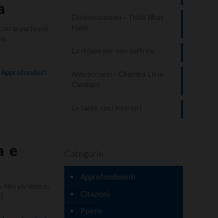
a
Disinnescatemi – Thich Nhat
Hanh
con la parte più
si
La chiave per non soffrire
Approfondisci
Abbracciarsi – Chandra Livia
Candiani
Le tante voci interiori
a e
Categorie
Approfondimenti
. Noi viviamo e,
Citazioni
]
Poesie