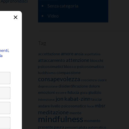
Approfondisci
Senza categoria
Video
Tag
amore
ansia
accettazione
aspettativa
attenzione
attaccamento
blocchi
psicosomatici
blocco psicosomatico
compassione
buddhismo
consapevolezza
coscienza
cuore
disidentificazione
dolore
depressione
emozioni
fiducia
giudizio
essere
gioia
jon kabat-zinn
lasciar
intenzione
mbsr
andare
livello psicosomatico
luce
meditazione
mente
mindfulness
momento
paura
presente
pensieri
pilota automatico