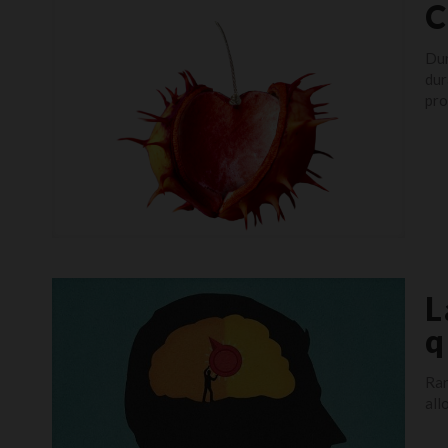
C
Dur
dur
pro
L
q
Rar
all