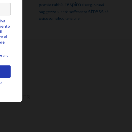
respiro
poesia
rabbia
risveglio
rumi
stress
saggezza
sofferenza
sé
silenzio
psicosomatico
tensione
NEWSLETTER