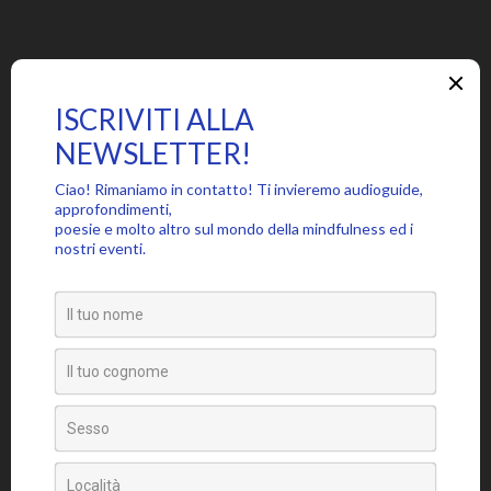
Articoli Recenti
Meditazione tre suoni
Disinnescatemi – Thich Nhat Hanh
La chiave per non soffrire
Abbracciarsi – Chandra Livia Candiani
Le tante voci interiori
Categorie
Approfondimenti