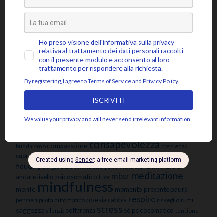
Citazioni
Poesie
Senza categoria
Video
Tag
amore
attaccamento
ansia
accettazione
aspettativa
attenzione
blocchi psicosomatici
blocco psicosomatico
consapevolezza
compassione
buddhismo
coscienza
emozioni
disidentificazione
dolore
cuore
depressione
essere
jon kabat-zinn
fiducia
giudizio
lasciar
gioia
intenzione
meditazione
mbsr
andare
livello psicosomatico
luce
mindfulness
mente
paura
momento presente
respiro
poesia
rabbia
pensieri
pilota automatico
risveglio
rumi
stress
saggezza
sofferenza
sé psicosomatico
tensione
silenzio