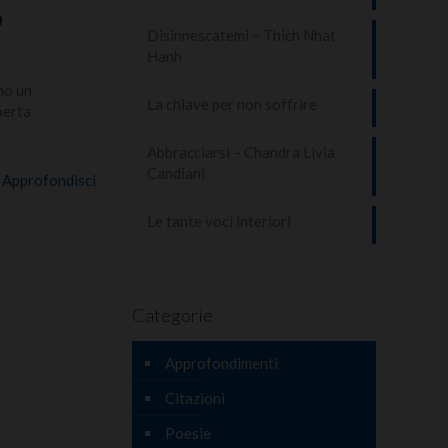
o
Disinnescatemi – Thich Nhat
Hanh
no un
La chiave per non soffrire
perta
Abbracciarsi – Chandra Livia
Candiani
Approfondisci
Le tante voci interiori
Categorie
Approfondimenti
Citazioni
Poesie