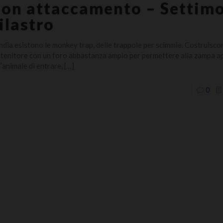
on attaccamento – Settim
ilastro
India esistono le monkey trap, delle trappole per scimmie. Costruisco
tenitore con un foro abbastanza ampio per permettere alla zampa a
l’animale di entrare,
[…]
0