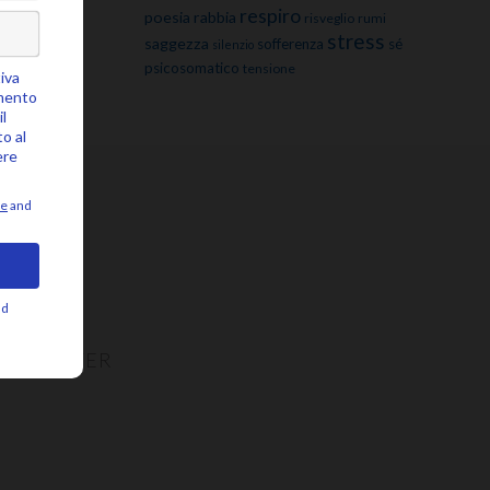
respiro
poesia
rabbia
risveglio
rumi
stress
saggezza
sofferenza
sé
silenzio
psicosomatico
tensione
NEWSLETTER