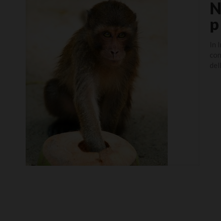
N
p
In 
con
del