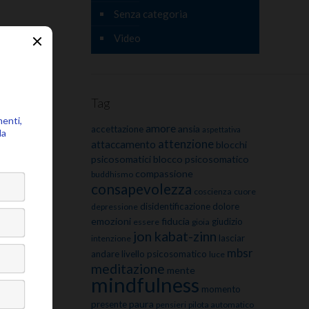
Senza categoria
Video
Tag
amore
ansia
accettazione
aspettativa
attenzione
attaccamento
blocchi
psicosomatici
blocco psicosomatico
compassione
buddhismo
consapevolezza
coscienza
cuore
disidentificazione
dolore
depressione
emozioni
fiducia
giudizio
essere
gioia
jon kabat-zinn
lasciar
intenzione
mbsr
andare
livello psicosomatico
luce
meditazione
mente
mindfulness
momento
paura
presente
pensieri
pilota automatico