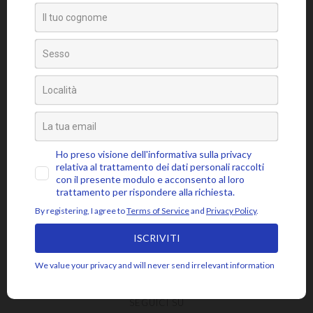
Tag
amore
attaccamento
ansia
accettazione
aspettativa
attenzione
blocchi psicosomatici
blocco psicosomatico
consapevolezza
compassione
buddhismo
coscienza
emozioni
disidentificazione
dolore
cuore
depressione
essere
jon kabat-zinn
fiducia
giudizio
lasciar
gioia
intenzione
meditazione
mbsr
andare
livello psicosomatico
luce
mindfulness
mente
paura
momento presente
respiro
poesia
rabbia
pensieri
pilota automatico
risveglio
rumi
stress
saggezza
sofferenza
sé psicosomatico
tensione
silenzio
SEGUICI SU