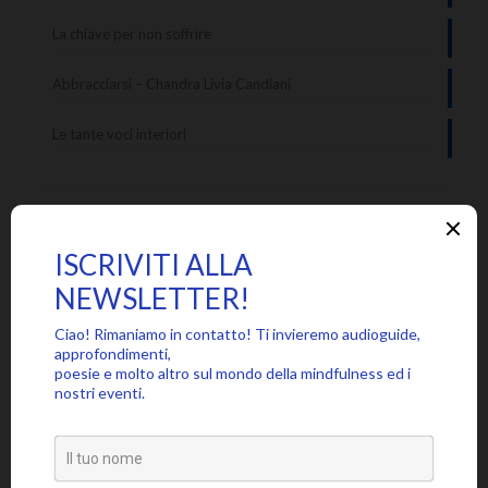
La chiave per non soffrire
Abbracciarsi – Chandra Livia Candiani
Le tante voci interiori
Categorie
Approfondimenti
Citazioni
Poesie
Senza categoria
Video