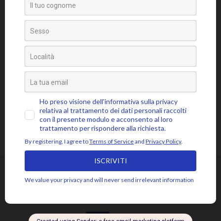
Tag
amore
attaccamento
ansia
accettazione
aspettativa
attenzione
blocchi psicosomatici
blocco psicosomatico
consapevolezza
compassione
buddhismo
coscienza
emozioni
disidentificazione
dolore
cuore
depressione
essere
jon kabat-zinn
fiducia
giudizio
lasciar
gioia
intenzione
meditazione
mbsr
andare
livello psicosomatico
luce
mindfulness
mente
paura
momento presente
respiro
poesia
rabbia
pensieri
pilota automatico
risveglio
rumi
stress
saggezza
sofferenza
sé psicosomatico
tensione
silenzio
SEGUICI SU