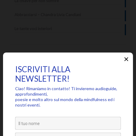
La chiave per non soffrire
Abbracciarsi – Chandra Livia Candiani
Le tante voci interiori
Categorie
Approfondimenti
Citazioni
Poesie
Senza categoria
Video